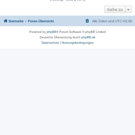
Gehe zu
Startseite
Foren-Übersicht
Alle Zeiten sind
UTC+01:00
Powered by
phpBB
® Forum Software © phpBB Limited
Deutsche Übersetzung durch
phpBB.de
Datenschutz
|
Nutzungsbedingungen