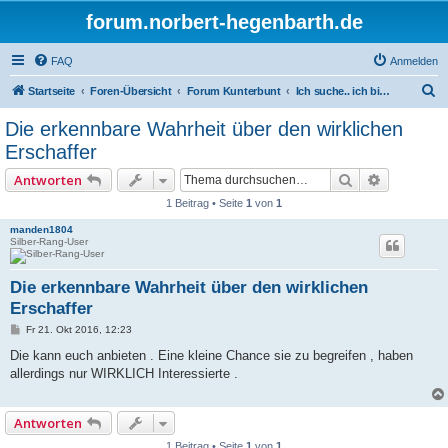
forum.norbert-hegenbarth.de
FAQ
Anmelden
S
Startseite
Foren-Übersicht
Forum Kunterbunt
Ich suche.. ich biete an
u
Die erkennbare Wahrheit über den wirklichen
c
Erschaffer
h
Suche
Erweitert
Antworten
e
1 Beitrag • Seite
1
von
1
manden1804
Silber-Rang-User
Die erkennbare Wahrheit über den wirklichen
Erschaffer
B
Fr 21. Okt 2016, 12:23
e
i
Die kann euch anbieten . Eine kleine Chance sie zu begreifen , haben
t
allerdings nur WIRKLICH Interessierte .
r
a
g
Antworten
1 Beitrag • Seite
1
von
1