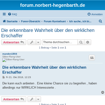
forum.norbert-hegenbarth.de
FAQ
Anmelden
S
Startseite
Foren-Übersicht
Forum Kunterbunt
Ich suche.. ich biete an
u
Die erkennbare Wahrheit über den wirklichen
c
Erschaffer
h
Suche
Erweitert
Antworten
e
1 Beitrag • Seite
1
von
1
manden1804
Silber-Rang-User
Die erkennbare Wahrheit über den wirklichen
Erschaffer
B
Fr 21. Okt 2016, 12:23
e
i
Die kann euch anbieten . Eine kleine Chance sie zu begreifen , haben
t
allerdings nur WIRKLICH Interessierte .
r
a
g
Antworten
1 Beitrag • Seite
1
von
1