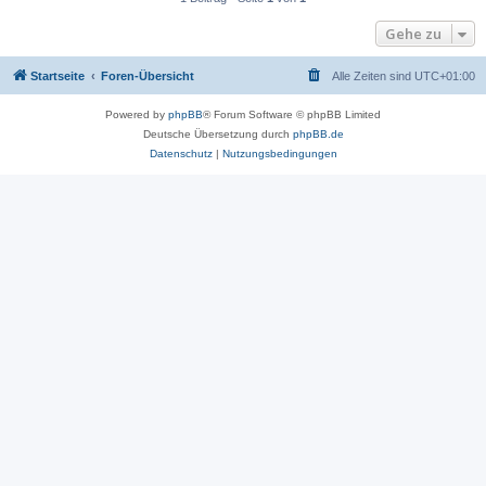
Gehe zu
Startseite
Foren-Übersicht
Alle Zeiten sind
UTC+01:00
Powered by
phpBB
® Forum Software © phpBB Limited
Deutsche Übersetzung durch
phpBB.de
Datenschutz
|
Nutzungsbedingungen