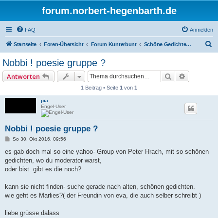
forum.norbert-hegenbarth.de
FAQ
Anmelden
S
Startseite
Foren-Übersicht
Forum Kunterbunt
Schöne Gedichte und Zitate
u
Nobbi ! poesie gruppe ?
c
Suche
Erweitert
Antworten
h
1 Beitrag • Seite
1
von
1
e
pia
Engel-User
Nobbi ! poesie gruppe ?
B
So 30. Okt 2016, 09:56
e
i
es gab doch mal so eine yahoo- Group von Peter Hrach, mit so schönen
t
gedichten, wo du moderator warst,
r
a
oder bist. gibt es die noch?
g
kann sie nicht finden- suche gerade nach alten, schönen gedichten.
wie geht es Marlies?( der Freundin von eva, die auch selber schreibt )
liebe grüsse dalass