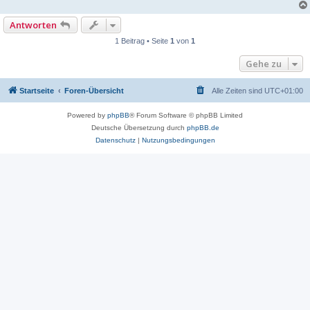
Antworten
1 Beitrag • Seite
1
von
1
Gehe zu
Startseite
Foren-Übersicht
Alle Zeiten sind
UTC+01:00
Powered by
phpBB
® Forum Software © phpBB Limited
Deutsche Übersetzung durch
phpBB.de
Datenschutz
|
Nutzungsbedingungen