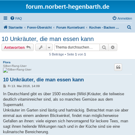
forum.norbert-hegenbarth.de
FAQ
Anmelden
S
Startseite
Foren-Übersicht
Forum Kunterbunt
Kochen - Backen - Braten
u
10 Unkräuter, die man essen kann
c
Suche
Erweitert
Antworten
h
5 Beiträge • Seite
1
von
1
e
Flora
Silber-Rang-User
10 Unkräuter, die man essen kann
B
Fr 13. Mai 2016, 14:09
e
i
In Deutschland gibt es über 1500 essbare (Wild-)Kräuter, die teilweise
t
deutlich vitaminreicher sind, als so manches Gemüse aus dem
r
a
Supermarkt.
g
Unkräuter im Garten sind lästig und hartnäckig. Betrachtet man sie aber
einmal aus einem anderen Blickwinkel, findet man möglicherweise
Gefallen an ihnen: viele eignen sich hervorragend für leckere Tees, man
sagt ihnen heilende Wirkungen nach und in der Küche sind sie eine
kulinarische Bereicherung.