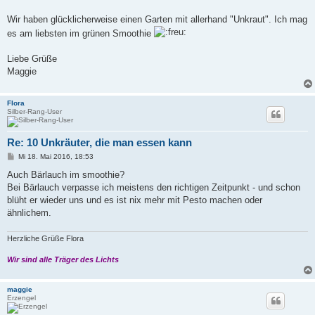
Wir haben glücklicherweise einen Garten mit allerhand "Unkraut". Ich mag
es am liebsten im grünen Smoothie
Liebe Grüße
Maggie
Flora
Silber-Rang-User
Re: 10 Unkräuter, die man essen kann
B
Mi 18. Mai 2016, 18:53
e
i
Auch Bärlauch im smoothie?
t
Bei Bärlauch verpasse ich meistens den richtigen Zeitpunkt - und schon
r
a
blüht er wieder uns und es ist nix mehr mit Pesto machen oder
g
ähnlichem.
Herzliche Grüße Flora
Wir sind alle Träger des Lichts
maggie
Erzengel