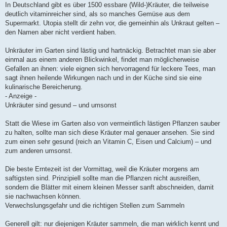
In Deutschland gibt es über 1500 essbare (Wild-)Kräuter, die teilweise
deutlich vitaminreicher sind, als so manches Gemüse aus dem
Supermarkt. Utopia stellt dir zehn vor, die gemeinhin als Unkraut gelten –
den Namen aber nicht verdient haben.
Unkräuter im Garten sind lästig und hartnäckig. Betrachtet man sie aber
einmal aus einem anderen Blickwinkel, findet man möglicherweise
Gefallen an ihnen: viele eignen sich hervorragend für leckere Tees, man
sagt ihnen heilende Wirkungen nach und in der Küche sind sie eine
kulinarische Bereicherung.
- Anzeige -
Unkräuter sind gesund – und umsonst
Statt die Wiese im Garten also von vermeintlich lästigen Pflanzen sauber
zu halten, sollte man sich diese Kräuter mal genauer ansehen. Sie sind
zum einen sehr gesund (reich an Vitamin C, Eisen und Calcium) – und
zum anderen umsonst.
Die beste Erntezeit ist der Vormittag, weil die Kräuter morgens am
saftigsten sind. Prinzipiell sollte man die Pflanzen nicht ausreißen,
sondern die Blätter mit einem kleinen Messer sanft abschneiden, damit
sie nachwachsen können.
Verwechslungsgefahr und die richtigen Stellen zum Sammeln
Generell gilt: nur diejenigen Kräuter sammeln, die man wirklich kennt und