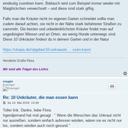
eindeutig zuordnen kann. Bärlauch wird zum Beispiel immer wieder mit
Maiglöckchen verwechselt – und diese sind stark giftig.
Falls man die Kräuter nicht im eigenen Garten schneidet sollte man
zudem darauf achten, sie nicht in der Nähe stark befahrener Straßen zu
sammeln. Die besten und unbedenklichsten Kräuter findet man auf
ungedüngten Wiesen und an Orten, wo wenig Hunde unterwegs sind.
Diese 10 Unkräuter findest du in deinem Garten und in der Natur
https://utopia.de/ratgeber/10-unkraeute ... ssen-kann/
Herzliche Grüße Flora
Wir sind alle Träger des Lichts
maggie
Erzengel
Re: 10 Unkräuter, die man essen kann
B
Sa 14. Mai 2016, 13:48
e
i
Toller link. Danke, liebe Flora.
t
Irgendjemand hat mal gesagt : " Wenn die Menschen das Unkraut nicht
r
a
nur ausreißen, sondern einfach aufessen würden, wären sie es nicht nur
g
los, sondern würden auch noch gesund."