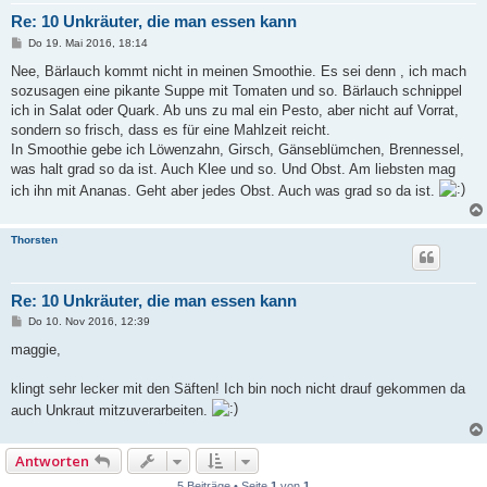
Re: 10 Unkräuter, die man essen kann
B
Do 19. Mai 2016, 18:14
e
i
Nee, Bärlauch kommt nicht in meinen Smoothie. Es sei denn , ich mach
t
sozusagen eine pikante Suppe mit Tomaten und so. Bärlauch schnippel
r
a
ich in Salat oder Quark. Ab uns zu mal ein Pesto, aber nicht auf Vorrat,
g
sondern so frisch, dass es für eine Mahlzeit reicht.
In Smoothie gebe ich Löwenzahn, Girsch, Gänseblümchen, Brennessel,
was halt grad so da ist. Auch Klee und so. Und Obst. Am liebsten mag
ich ihn mit Ananas. Geht aber jedes Obst. Auch was grad so da ist.
Thorsten
Re: 10 Unkräuter, die man essen kann
B
Do 10. Nov 2016, 12:39
e
i
maggie,
t
r
a
klingt sehr lecker mit den Säften! Ich bin noch nicht drauf gekommen da
g
auch Unkraut mitzuverarbeiten.
Antworten
5 Beiträge • Seite
1
von
1