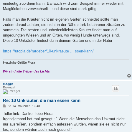
eindeutig zuordnen kann. Bärlauch wird zum Beispiel immer wieder mit
Maiglöckchen verwechselt – und diese sind stark giftig.
Falls man die Kräuter nicht im eigenen Garten schneidet sollte man
zudem darauf achten, sie nicht in der Nähe stark befahrener Straßen zu
sammeln. Die besten und unbedenklichsten Kräuter findet man auf
ungedüngten Wiesen und an Orten, wo wenig Hunde unterwegs sind.
Diese 10 Unkräuter findest du in deinem Garten und in der Natur
https://utopia.de/ratgeber/10-unkraeute ... ssen-kann/
Herzliche Grüße Flora
Wir sind alle Träger des Lichts
maggie
Erzengel
Re: 10 Unkräuter, die man essen kann
B
Sa 14. Mai 2016, 13:48
e
i
Toller link. Danke, liebe Flora.
t
Irgendjemand hat mal gesagt : " Wenn die Menschen das Unkraut nicht
r
a
nur ausreißen, sondern einfach aufessen würden, wären sie es nicht nur
g
los, sondern würden auch noch gesund."