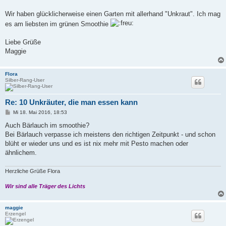
Wir haben glücklicherweise einen Garten mit allerhand "Unkraut". Ich mag
es am liebsten im grünen Smoothie
Liebe Grüße
Maggie
Flora
Silber-Rang-User
Re: 10 Unkräuter, die man essen kann
B
Mi 18. Mai 2016, 18:53
e
i
Auch Bärlauch im smoothie?
t
Bei Bärlauch verpasse ich meistens den richtigen Zeitpunkt - und schon
r
a
blüht er wieder uns und es ist nix mehr mit Pesto machen oder
g
ähnlichem.
Herzliche Grüße Flora
Wir sind alle Träger des Lichts
maggie
Erzengel