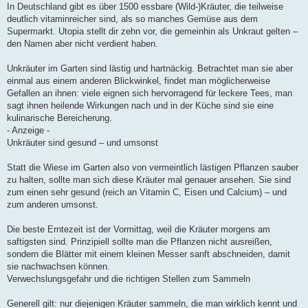
In Deutschland gibt es über 1500 essbare (Wild-)Kräuter, die teilweise
deutlich vitaminreicher sind, als so manches Gemüse aus dem
Supermarkt. Utopia stellt dir zehn vor, die gemeinhin als Unkraut gelten –
den Namen aber nicht verdient haben.
Unkräuter im Garten sind lästig und hartnäckig. Betrachtet man sie aber
einmal aus einem anderen Blickwinkel, findet man möglicherweise
Gefallen an ihnen: viele eignen sich hervorragend für leckere Tees, man
sagt ihnen heilende Wirkungen nach und in der Küche sind sie eine
kulinarische Bereicherung.
- Anzeige -
Unkräuter sind gesund – und umsonst
Statt die Wiese im Garten also von vermeintlich lästigen Pflanzen sauber
zu halten, sollte man sich diese Kräuter mal genauer ansehen. Sie sind
zum einen sehr gesund (reich an Vitamin C, Eisen und Calcium) – und
zum anderen umsonst.
Die beste Erntezeit ist der Vormittag, weil die Kräuter morgens am
saftigsten sind. Prinzipiell sollte man die Pflanzen nicht ausreißen,
sondern die Blätter mit einem kleinen Messer sanft abschneiden, damit
sie nachwachsen können.
Verwechslungsgefahr und die richtigen Stellen zum Sammeln
Generell gilt: nur diejenigen Kräuter sammeln, die man wirklich kennt und