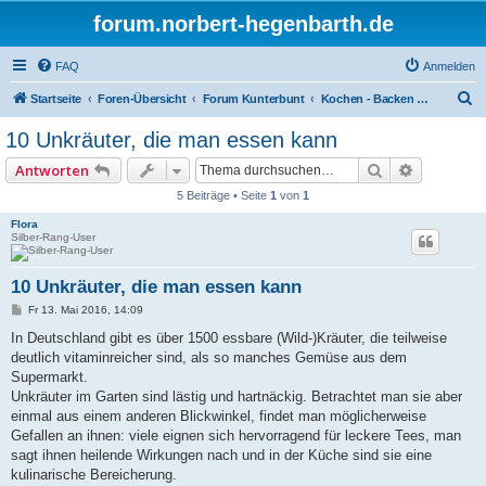
forum.norbert-hegenbarth.de
FAQ
Anmelden
S
Startseite
Foren-Übersicht
Forum Kunterbunt
Kochen - Backen - Braten
u
10 Unkräuter, die man essen kann
c
Suche
Erweitert
Antworten
h
5 Beiträge • Seite
1
von
1
e
Flora
Silber-Rang-User
10 Unkräuter, die man essen kann
B
Fr 13. Mai 2016, 14:09
e
i
In Deutschland gibt es über 1500 essbare (Wild-)Kräuter, die teilweise
t
deutlich vitaminreicher sind, als so manches Gemüse aus dem
r
a
Supermarkt.
g
Unkräuter im Garten sind lästig und hartnäckig. Betrachtet man sie aber
einmal aus einem anderen Blickwinkel, findet man möglicherweise
Gefallen an ihnen: viele eignen sich hervorragend für leckere Tees, man
sagt ihnen heilende Wirkungen nach und in der Küche sind sie eine
kulinarische Bereicherung.