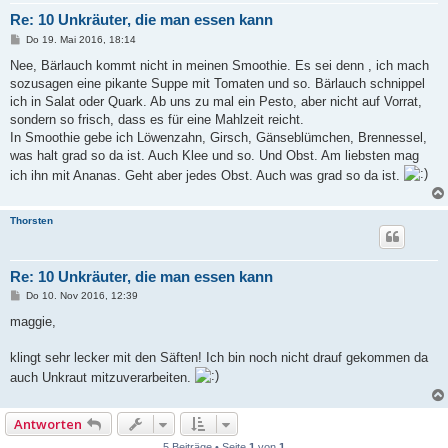
Re: 10 Unkräuter, die man essen kann
B
Do 19. Mai 2016, 18:14
e
i
Nee, Bärlauch kommt nicht in meinen Smoothie. Es sei denn , ich mach
t
sozusagen eine pikante Suppe mit Tomaten und so. Bärlauch schnippel
r
a
ich in Salat oder Quark. Ab uns zu mal ein Pesto, aber nicht auf Vorrat,
g
sondern so frisch, dass es für eine Mahlzeit reicht.
In Smoothie gebe ich Löwenzahn, Girsch, Gänseblümchen, Brennessel,
was halt grad so da ist. Auch Klee und so. Und Obst. Am liebsten mag
ich ihn mit Ananas. Geht aber jedes Obst. Auch was grad so da ist.
Thorsten
Re: 10 Unkräuter, die man essen kann
B
Do 10. Nov 2016, 12:39
e
i
maggie,
t
r
a
klingt sehr lecker mit den Säften! Ich bin noch nicht drauf gekommen da
g
auch Unkraut mitzuverarbeiten.
Antworten
5 Beiträge • Seite
1
von
1