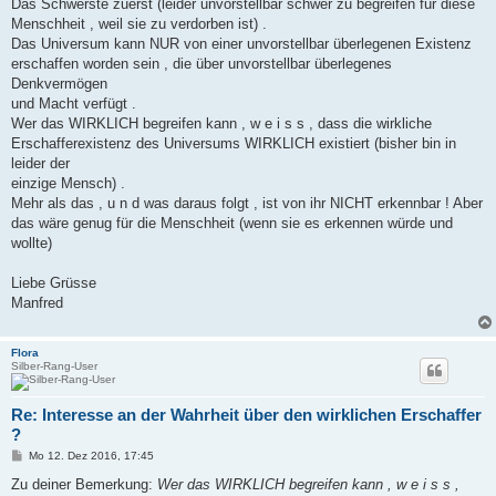
Das Schwerste zuerst (leider unvorstellbar schwer zu begreifen für diese
Menschheit , weil sie zu verdorben ist) .
Das Universum kann NUR von einer unvorstellbar überlegenen Existenz
erschaffen worden sein , die über unvorstellbar überlegenes
Denkvermögen
und Macht verfügt .
Wer das WIRKLICH begreifen kann , w e i s s , dass die wirkliche
Erschafferexistenz des Universums WIRKLICH existiert (bisher bin in
leider der
einzige Mensch) .
Mehr als das , u n d was daraus folgt , ist von ihr NICHT erkennbar ! Aber
das wäre genug für die Menschheit (wenn sie es erkennen würde und
wollte)
Liebe Grüsse
Manfred
Flora
Silber-Rang-User
Re: Interesse an der Wahrheit über den wirklichen Erschaffer
?
B
Mo 12. Dez 2016, 17:45
e
i
Zu deiner Bemerkung:
Wer das WIRKLICH begreifen kann , w e i s s ,
t