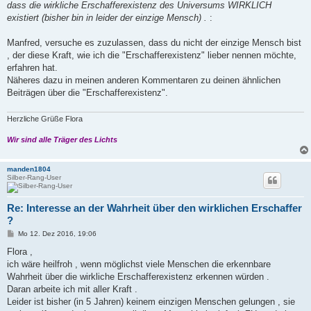
dass die wirkliche Erschafferexistenz des Universums WIRKLICH
r
a
existiert (bisher bin in leider der einzige Mensch) .
:
g
Manfred, versuche es zuzulassen, dass du nicht der einzige Mensch bist
, der diese Kraft, wie ich die "Erschafferexistenz" lieber nennen möchte,
erfahren hat.
Näheres dazu in meinen anderen Kommentaren zu deinen ähnlichen
Beiträgen über die "Erschafferexistenz".
Herzliche Grüße Flora
Wir sind alle Träger des Lichts
manden1804
Silber-Rang-User
Re: Interesse an der Wahrheit über den wirklichen Erschaffer
?
B
Mo 12. Dez 2016, 19:06
e
i
Flora ,
t
ich wäre heilfroh , wenn möglichst viele Menschen die erkennbare
r
a
Wahrheit über die wirkliche Erschafferexistenz erkennen würden .
g
Daran arbeite ich mit aller Kraft .
Leider ist bisher (in 5 Jahren) keinem einzigen Menschen gelungen , sie