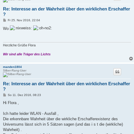
Re: Interesse an der Wahrheit über den wirklichen Erschaffer
?
B
Fr 25. Nov 2016, 22:04
e
i
Wo
t
r
a
g
Herzliche Grüße Flora
Wir sind alle Träger des Lichts
manden1804
Silber-Rang-User
Re: Interesse an der Wahrheit über den wirklichen Erschaffer
?
B
So 11. Dez 2016, 08:23
e
i
Hi Flora ,
t
r
a
Ich hatte leider WLAN - Ausfall ,
g
Die erkennbare Wahrheit über die wirkliche Erschafferexistenz des
Universums lässt sich in 5 Sätzen sagen (und das i s t die (wirkliche)
Wahrheit) .