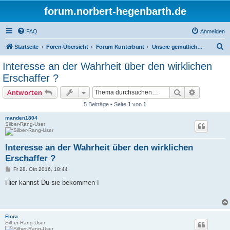
forum.norbert-hegenbarth.de
FAQ
Anmelden
S
Startseite
Foren-Übersicht
Forum Kunterbunt
Unsere gemütliche Caférunde
u
Interesse an der Wahrheit über den wirklichen
c
Erschaffer ?
h
Suche
Erweitert
Antworten
e
5 Beiträge • Seite
1
von
1
manden1804
Silber-Rang-User
Interesse an der Wahrheit über den wirklichen
Erschaffer ?
B
Fr 28. Okt 2016, 18:44
e
i
Hier kannst Du sie bekommen !
t
r
a
g
Flora
Silber-Rang-User