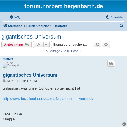
forum.norbert-hegenbarth.de
FAQ
Anmelden
S
Startseite
Foren-Übersicht
Biologie
u
gigantisches Universum
c
Suche
Erweitert
Antworten
h
5 Beiträge • Seite
1
von
1
e
maggie
Erzengel
gigantisches Universum
B
Mo 1. Dez 2014, 15:56
e
i
unfassbar, was unser Schöpfer so gemacht hat:
t
r
a
http://www.buzzfeed.com/daves4/das-univ ... -verrueckt
g
liebe Grüße
Maggie