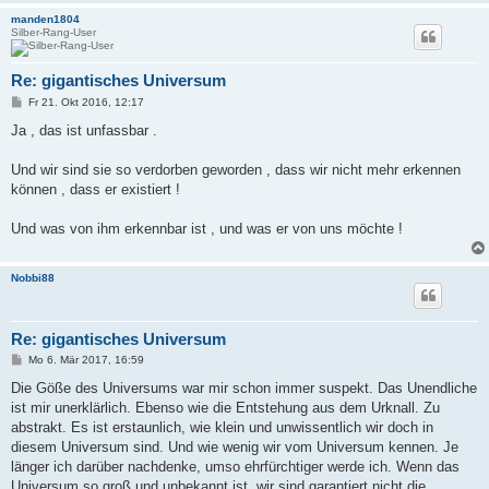
manden1804
Silber-Rang-User
Re: gigantisches Universum
B
Fr 21. Okt 2016, 12:17
e
i
Ja , das ist unfassbar .
t
r
a
Und wir sind sie so verdorben geworden , dass wir nicht mehr erkennen
g
können , dass er existiert !
Und was von ihm erkennbar ist , und was er von uns möchte !
Nobbi88
Re: gigantisches Universum
B
Mo 6. Mär 2017, 16:59
e
i
Die Göße des Universums war mir schon immer suspekt. Das Unendliche
t
ist mir unerklärlich. Ebenso wie die Entstehung aus dem Urknall. Zu
r
a
abstrakt. Es ist erstaunlich, wie klein und unwissentlich wir doch in
g
diesem Universum sind. Und wie wenig wir vom Universum kennen. Je
länger ich darüber nachdenke, umso ehrfürchtiger werde ich. Wenn das
Universum so groß und unbekannt ist, wir sind garantiert nicht die