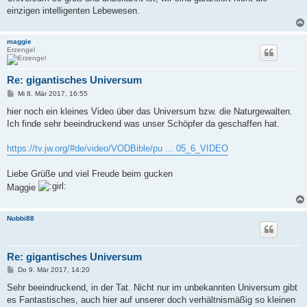
einzigen intelligenten Lebewesen.
maggie
Erzengel
Re: gigantisches Universum
B
Mi 8. Mär 2017, 16:55
e
i
hier noch ein kleines Video über das Universum bzw. die Naturgewalten.
t
Ich finde sehr beeindruckend was unser Schöpfer da geschaffen hat.
r
a
g
https://tv.jw.org/#de/video/VODBible/pu ... 05_6_VIDEO
Liebe Grüße und viel Freude beim gucken
Maggie
Nobbi88
Re: gigantisches Universum
B
Do 9. Mär 2017, 14:20
e
i
Sehr beeindruckend, in der Tat. Nicht nur im unbekannten Universum gibt
t
es Fantastisches, auch hier auf unserer doch verhältnismäßig so kleinen
r