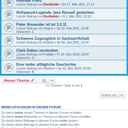
Andreas Franz
Letzter Beitrag von
DocNobbi
«
Do 17. Mär 2011, 17:13
Hollywood-Legende Jane Russell gestorben
Letzter Beitrag von
DocNobbi
«
Di 1. Mär 2011, 21:22
Peter Alexander ist tot 3.2.11
Letzter Beitrag von
Regina
«
So 13. Feb 2011, 12:46
Antworten:
1
Schweres Zugunglück in Sachsen/Anhalt
Letzter Beitrag von
Anahita
«
So 30. Jan 2011, 13:14
Clark Dalton verstorben
Letzter Beitrag von
Fridolin
«
Fr 24. Dez 2010, 10:37
Antworten:
4
Eine leider alltägliche Geschichte.
Letzter Beitrag von
Marleen
«
So 12. Dez 2010, 10:16
Antworten:
6
Neues Thema
21 Themen • Seite
1
von
1
Gehe zu
BERECHTIGUNGEN IN DIESEM FORUM
Du darfst
keine
neuen Themen in diesem Forum erstellen.
Du darfst
keine
Antworten zu Themen in diesem Forum erstellen.
Du darfst deine Beiträge in diesem Forum
nicht
ändern.
Du darfst deine Beiträge in diesem Forum
nicht
löschen.