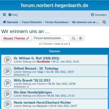
forum.norbert-hegenbarth.de
FAQ
Anmelden
S
Startseite
Foren-Übersicht
Forum Kunterbunt
Wir erinnern uns an ...
u
Wir erinnern uns an ...
c
Suche
Erweiterte Such
Neues Thema
h
21 Themen • Seite
1
von
1
e
Themen
Dr. William G. Roll (1926-2011)
Letzter Beitrag von
DocNobbi
«
Mi 11. Jan 2012, 16:21
Gilbert Becaud - 10. Todestag
Letzter Beitrag von
Taiga
«
Do 29. Dez 2011, 19:07
Antworten:
3
Willy Brandt *18.12.1913
Letzter Beitrag von
Flummi
«
Mi 28. Dez 2011, 18:58
Antworten:
1
Die über Hundertjährigen
Letzter Beitrag von
Brezel
«
Mi 28. Dez 2011, 14:13
Heute verstarb Horst-Eberhard Richter
Letzter Beitrag von
Bargusin
«
Di 20. Dez 2011, 19:27