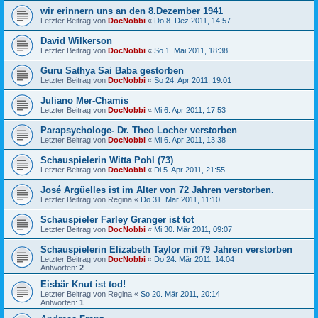
wir erinnern uns an den 8.Dezember 1941
Letzter Beitrag von
DocNobbi
«
Do 8. Dez 2011, 14:57
David Wilkerson
Letzter Beitrag von
DocNobbi
«
So 1. Mai 2011, 18:38
Guru Sathya Sai Baba gestorben
Letzter Beitrag von
DocNobbi
«
So 24. Apr 2011, 19:01
Juliano Mer-Chamis
Letzter Beitrag von
DocNobbi
«
Mi 6. Apr 2011, 17:53
Parapsychologe- Dr. Theo Locher verstorben
Letzter Beitrag von
DocNobbi
«
Mi 6. Apr 2011, 13:38
Schauspielerin Witta Pohl (73)
Letzter Beitrag von
DocNobbi
«
Di 5. Apr 2011, 21:55
José Argüelles ist im Alter von 72 Jahren verstorben.
Letzter Beitrag von
Regina
«
Do 31. Mär 2011, 11:10
Schauspieler Farley Granger ist tot
Letzter Beitrag von
DocNobbi
«
Mi 30. Mär 2011, 09:07
Schauspielerin Elizabeth Taylor mit 79 Jahren verstorben
Letzter Beitrag von
DocNobbi
«
Do 24. Mär 2011, 14:04
Antworten:
2
Eisbär Knut ist tod!
Letzter Beitrag von
Regina
«
So 20. Mär 2011, 20:14
Antworten:
1