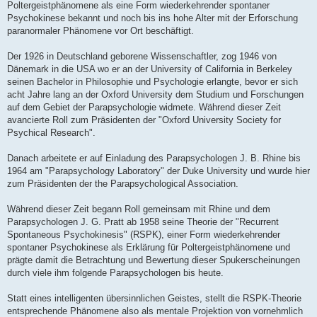
Poltergeistphänomene als eine Form wiederkehrender spontaner
Psychokinese bekannt und noch bis ins hohe Alter mit der Erforschung
paranormaler Phänomene vor Ort beschäftigt.
Der 1926 in Deutschland geborene Wissenschaftler, zog 1946 von
Dänemark in die USA wo er an der University of California in Berkeley
seinen Bachelor in Philosophie und Psychologie erlangte, bevor er sich
acht Jahre lang an der Oxford University dem Studium und Forschungen
auf dem Gebiet der Parapsychologie widmete. Während dieser Zeit
avancierte Roll zum Präsidenten der "Oxford University Society for
Psychical Research".
Danach arbeitete er auf Einladung des Parapsychologen J. B. Rhine bis
1964 am "Parapsychology Laboratory" der Duke University und wurde hier
zum Präsidenten der the Parapsychological Association.
Während dieser Zeit begann Roll gemeinsam mit Rhine und dem
Parapsychologen J. G. Pratt ab 1958 seine Theorie der "Recurrent
Spontaneous Psychokinesis" (RSPK), einer Form wiederkehrender
spontaner Psychokinese als Erklärung für Poltergeistphänomene und
prägte damit die Betrachtung und Bewertung dieser Spukerscheinungen
durch viele ihm folgende Parapsychologen bis heute.
Statt eines intelligenten übersinnlichen Geistes, stellt die RSPK-Theorie
entsprechende Phänomene also als mentale Projektion von vornehmlich