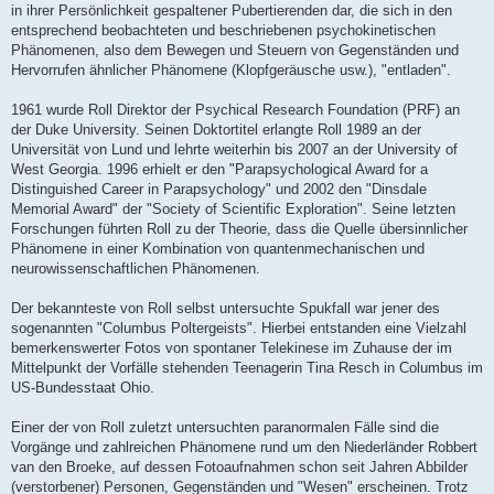
in ihrer Persönlichkeit gespaltener Pubertierenden dar, die sich in den
entsprechend beobachteten und beschriebenen psychokinetischen
Phänomenen, also dem Bewegen und Steuern von Gegenständen und
Hervorrufen ähnlicher Phänomene (Klopfgeräusche usw.), "entladen".
1961 wurde Roll Direktor der Psychical Research Foundation (PRF) an
der Duke University. Seinen Doktortitel erlangte Roll 1989 an der
Universität von Lund und lehrte weiterhin bis 2007 an der University of
West Georgia. 1996 erhielt er den "Parapsychological Award for a
Distinguished Career in Parapsychology" und 2002 den "Dinsdale
Memorial Award" der "Society of Scientific Exploration". Seine letzten
Forschungen führten Roll zu der Theorie, dass die Quelle übersinnlicher
Phänomene in einer Kombination von quantenmechanischen und
neurowissenschaftlichen Phänomenen.
Der bekannteste von Roll selbst untersuchte Spukfall war jener des
sogenannten "Columbus Poltergeists". Hierbei entstanden eine Vielzahl
bemerkenswerter Fotos von spontaner Telekinese im Zuhause der im
Mittelpunkt der Vorfälle stehenden Teenagerin Tina Resch in Columbus im
US-Bundesstaat Ohio.
Einer der von Roll zuletzt untersuchten paranormalen Fälle sind die
Vorgänge und zahlreichen Phänomene rund um den Niederländer Robbert
van den Broeke, auf dessen Fotoaufnahmen schon seit Jahren Abbilder
(verstorbener) Personen, Gegenständen und "Wesen" erscheinen. Trotz