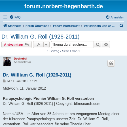
forum.norbert-hegenbarth.de
FAQ
Anmelden
S
Startseite
Foren-Übersicht
Forum Kunterbunt
Wir erinnern uns an ...
u
Dr. William G. Roll (1926-2011)
c
Suche
Erweitert
Antworten
h
1 Beitrag • Seite
1
von
1
e
DocNobbi
Administrator
Dr. William G. Roll (1926-2011)
B
Mi 11. Jan 2012, 16:21
e
i
Mittwoch, 11. Januar 2012
t
r
a
Parapsychologie-Pionier William G. Roll verstorben
g
Dr. William G. Roll (1926-2011) | Copyright: bltresearch.com
Normal/USA - Im Alter von 85 Jahren ist am vergangenen Montag einer
der führenden Parapsychologen unserer Zeit, Dr. William G. Roll,
verstorben. Roll war besonders für seine Theorie über