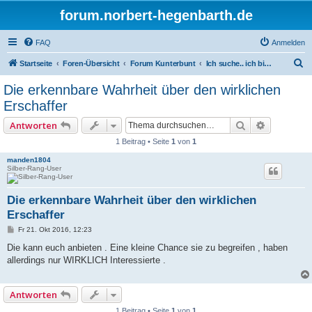
forum.norbert-hegenbarth.de
FAQ
Anmelden
S
Startseite
Foren-Übersicht
Forum Kunterbunt
Ich suche.. ich biete an
u
Die erkennbare Wahrheit über den wirklichen
c
Erschaffer
h
Suche
Erweitert
Antworten
e
1 Beitrag • Seite
1
von
1
manden1804
Silber-Rang-User
Die erkennbare Wahrheit über den wirklichen
Erschaffer
B
Fr 21. Okt 2016, 12:23
e
i
Die kann euch anbieten . Eine kleine Chance sie zu begreifen , haben
t
allerdings nur WIRKLICH Interessierte .
r
a
g
Antworten
1 Beitrag • Seite
1
von
1