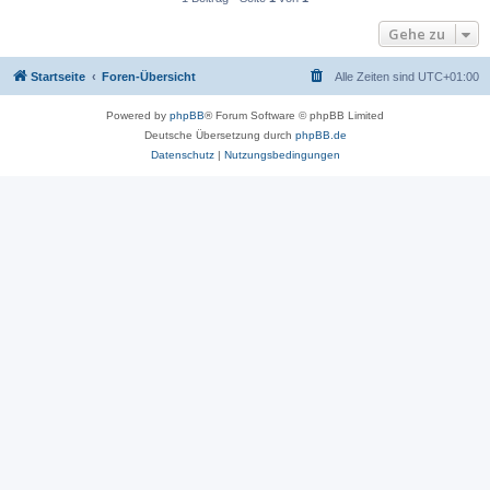
Gehe zu
Startseite
Foren-Übersicht
Alle Zeiten sind
UTC+01:00
Powered by
phpBB
® Forum Software © phpBB Limited
Deutsche Übersetzung durch
phpBB.de
Datenschutz
|
Nutzungsbedingungen